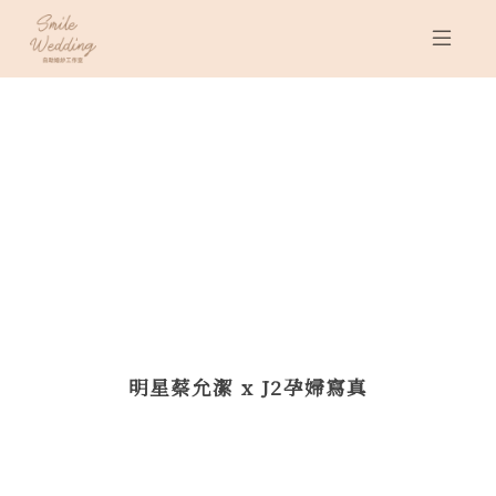
明星蔡允潔 x J2孕婦寫真