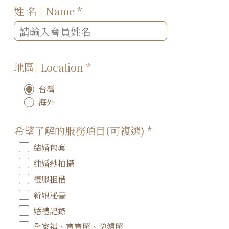
姓 名 | Name
*
地區| Location
*
台灣
海外
希望了解的服務項目(可複選)
*
結婚包套
純婚紗拍攝
禮服租借
新娘秘書
婚禮記錄
全家福、寶寶照、孕婦照