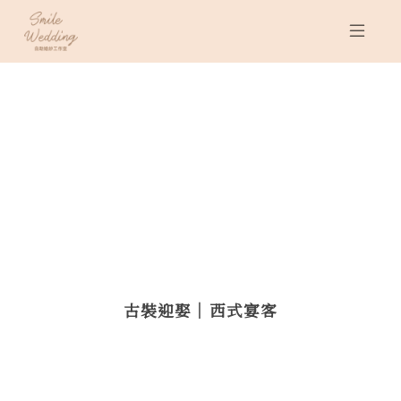
古裝迎娶｜西式宴客