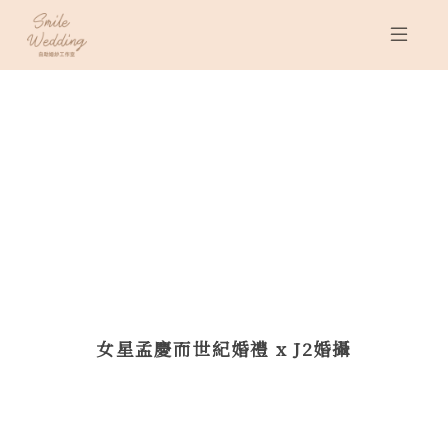
女星孟慶而世紀婚禮 x J2婚攝